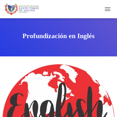
C
A
M
B
I
Profundización en Inglés
A
R
M
O
D
O
D
E
N
A
V
E
G
A
C
I