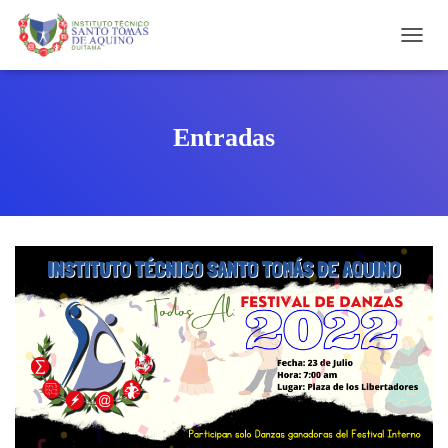
C
A
M
B
I
Entradas
A
R
M
O
D
O
D
E
N
A
V
E
G
A
C
I