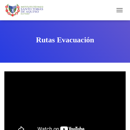
C
A
M
B
I
Rutas Evacuación
A
R
M
O
D
O
D
E
N
A
V
E
G
A
C
I