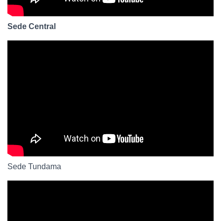
Ó
N
Sede Central
Sede Tundama