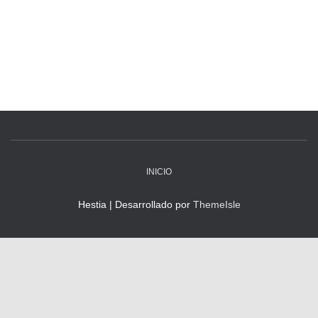
INICIO
Hestia | Desarrollado por
ThemeIsle
"Formando Mejores seres Humanos"
© 2026 Colegio Santo Tomás - Todos los derechos reservados