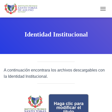
C
A
M
B
I
Identidad Institucional
A
R
M
O
D
O
D
E
A continuación encontrara los archivos descargables con
N
la Identidad Institucional.
A
V
E
G
A
C
I