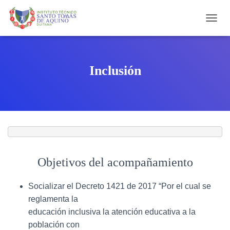
C
A
M
B
I
Inclusión
A
R
M
O
D
O
D
E
N
Objetivos del acompañamiento
A
V
E
Socializar el Decreto 1421 de 2017 “Por el cual se
G
reglamenta la
A
C
educación inclusiva la atención educativa a la
I
población con