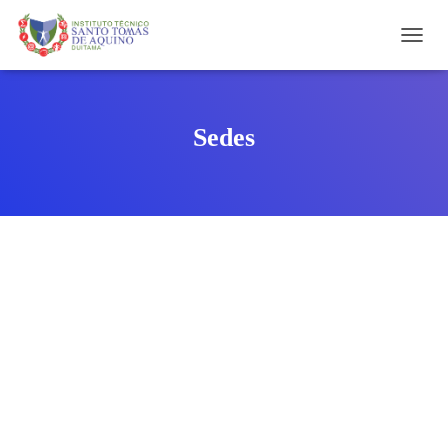
C
A
M
B
I
Sedes
A
R
M
O
D
O
D
E
N
A
V
E
G
A
C
I