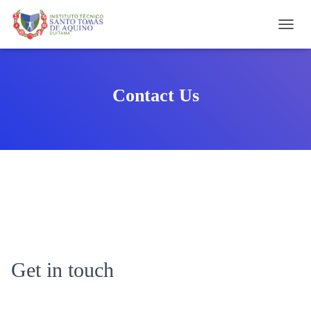
C
A
M
B
I
Contact Us
A
R
M
O
D
O
D
E
N
A
V
E
G
Get in touch
A
C
I