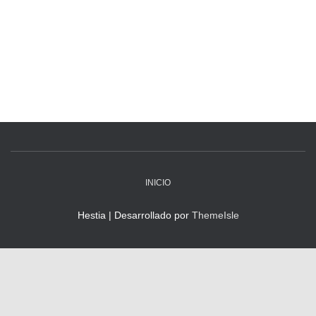
INICIO
Hestia | Desarrollado por
ThemeIsle
"Formando Mejores seres Humanos"
© 2026 Colegio Santo Tomás - Todos los derechos reservados