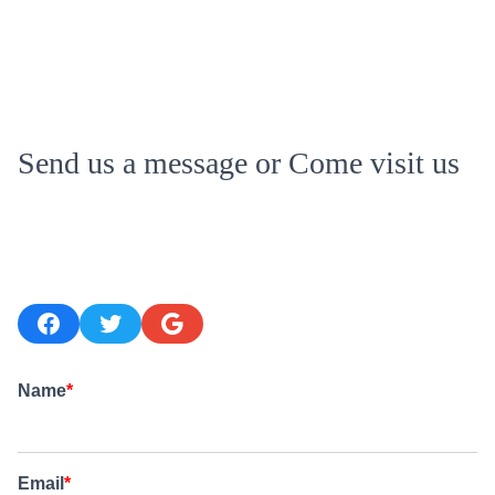
Send us a message or Come visit us
Lorem ipsum dolor sit amet, consectetur adipiscing elit. Ut
elit tellus, luctus nec ullamcorper mattis, pulvinar dapibus
leo.
Facebook
Twitter
Google
Name
*
Email
*